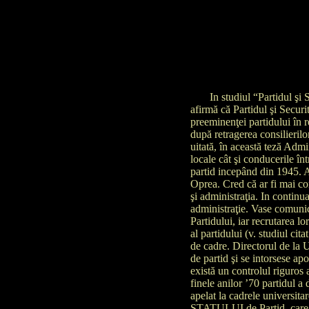
In studiul “Partidul şi Securitatea” dintr-o apariţie editorială Polirom, numită “Securiştii partidului”, dl Marius Oprea afirmă că Partidul şi Securitatea sunt două feţe ale regimului totalitar făcând demonstraţia, pe bază de documente, a preeminenţei partidului în regimul communist. Adică, a controlului riguros al partidului asupra Securităţii, control intensificat după retragerea consilierilor sovieticii şi dus la perfecţiune odată cu venirea lui Ceauşescu la conducere. Cred, însă, că a fost uitată, în această teză Administraţia. Prin Administraţie înţeleg atât organele puterii executive şi administrative centrale şi locale cât şi conducerile întreprinderilor. Era şi usor de uitat întrucât Administraţia a fost prima ‘călărită” şi total supusă, de partid incepând din 1945. Administraţia era, ca să zic aşa, subinţeleasă ca făcând parte din rău, probabil, de către dl Marius Oprea. Cred că ar fi mai correct, când vorbim de aceasta triadă, să spunem partidul, partidul şi securitatea, respectiv, partidul şi administraţia. In continuare, mă voi referi la termenul trinomului dictaturii comuniste, omis în studiul amintit, la administraţie. Vase comunicante sui generis Numirea directorilor şi a conducerilor intreprinderilor era apanajul exclusiv al Partidului, iar recrutarea lor se făcea aproape exclusiv din rândul membrilor de partid devotaţi, verificaţi de serviciul de cadre al partidului (v. studiul citat mai sus). Administraţia era legată de Partid printr-un cordon ombilical, printr-un canal de schimb de cadre. Directorul de la Unirea Cluj-Napoca din 1971, fusese inginer stagiar în uzină, plecase după stagiatura la Comitetul de partid şi se intorsese apoi ca director. Erau mai mult decât vase communicate, erau vase comunicante sui generis, pentru că există un controlul riguros al Partidului asupra acestor schimburi de cadre între Partid, Securitate şi Administraţie. Mai mult la finele anilor ’70 partidul a declanşat ofensiva subordonării statului până la ultimul nivel închipuit, până la nivel biologic! S-a apelat la cadrele universitare care au statuat, mai întâi, necesitatea şi apoi superioritatea NESEPARARII PUTERILOR STATULUI de Partid, care era “deţinătorul scopurilor finale ale societăţii”. Urmarea - şeful Partidului a devenit şi şef 