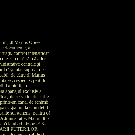
 au acţionat, probabil, ca să nu creeze un “caz” inainte de desfăşurarea Congresului, ce urma să se desfăşoare în noiembrie. Despre compromis şi musamalizare în regimul dictaturii E lesne de observat, chiar şi din cele întâmplate în septembrie 1989 la ITC Cluj-Napoca, disponibilitatea la compromis a unor oameni, a unor organizatii din chiar sistemul dictaturii. La acest capitol inventarul e mare, din moment ce doar eu, am trait sau am fost martor al mai multor astfel de “compromisuri”. Motivele individuale, resorturile intime ale celor din sistemul dictaturii spre compromis pot fi foarte variate, dar un factor care nu poate fi neglijat stă în insasi esenţa dictaturii, a intoleranţei ei. Dictatura se menţinea prin frică care o insufla atât oamenilor de rând cât şi “ostaşilor” dictaturii. Facerea publică a unei defecţiuni, a unei fronde, asocieri libere, complot împotriva ordinii, nerespectarea unor decizii, neîndeplinirea planului (si paleta e foarte bogată) atrăgea după sine represalii – retrogradări, schimbări din funcţii, rotiri de cadre chiar dacă respectivele cadre nu aveau nici o vină în cele intâmplate. Datorită acestui mod de lucru, esşloanele inferioare ale partidului ocultau, uitau, muşamalizau, “minimizau” diferite evenimente nedorite, care ar fi putut constitui un prilej de avansare pentru un rival, care dorea postul celui ce stăpânea feuda în care s-a intâmplat evenimentul, sau un motiv de “suparare” pentru cei din eşaloanele superioare sau chiar pentru “eroul între eroi neamului”. Muşamalizarea a fost un fenomen colateral, un produs specific al dictaturii oarbe, extrem de răspândit, şi prin urmare important de avut în vedere în studiul comunismului românesc. In loc de concluzie Acel noi spus în mod repetat de director, a însemnat pentru mine, c