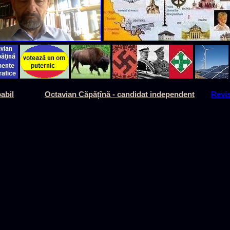
abil
Octavian Căpățînă - candidat independent
Revi